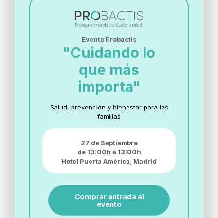
¡Únete a nuestra newsletter!
Evento Probactis
"Cuidando lo
que más
importa"
Si eres profesional sanitario marca esta casilla
Salud, prevención y bienestar para las
He leído y acepto la
política de privacidad
familias
Quiero recibir más información sobre
lanzamiento de productos, formación, noticias y
27 de Septiembre
actividades de Biotical Health, S.L.U.
de 10:00h a 13:00h
Hotel Puerta América,
Madrid
Comprar entrada al
evento