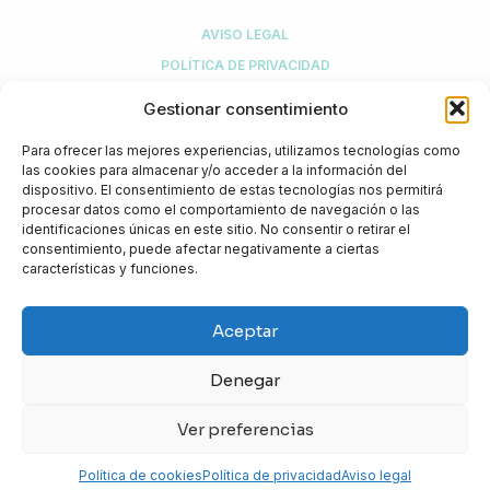
AVISO LEGAL
POLÍTICA DE PRIVACIDAD
POLÍTICA DE COMPRA Y DEVOLUCIONES
Gestionar consentimiento
POLÍTICA DE COOKIES
Para ofrecer las mejores experiencias, utilizamos tecnologías como
MI CUENTA
las cookies para almacenar y/o acceder a la información del
dispositivo. El consentimiento de estas tecnologías nos permitirá
procesar datos como el comportamiento de navegación o las
identificaciones únicas en este sitio. No consentir o retirar el
¿NECESITAS AYUDA?
consentimiento, puede afectar negativamente a ciertas
características y funciones.
+34 916 774 308
info@biotical.es
Aceptar
Biotical Health, S.L.U.
C/ Sierra de Guadarrama, 1
Denegar
Kudos Innovation Campus San Fernando
28830 San Fernando de Henares (Madrid)
Ver preferencias
© 2026 Probactis
Política de cookies
Política de privacidad
Aviso legal