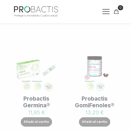
0
Probactis
Probactis
Germina®
GomiFenoles®
11,95
€
13,20
€
Añadir al carrito
Añadir al carrito