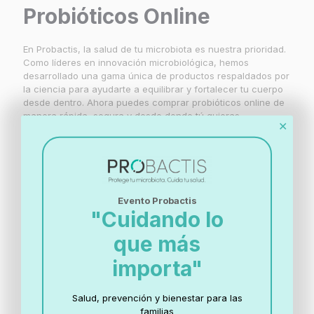
Probióticos Online
En Probactis, la salud de tu microbiota es nuestra prioridad.
Como líderes en innovación microbiológica, hemos
desarrollado una gama única de productos respaldados por
la ciencia para ayudarte a equilibrar y fortalecer tu cuerpo
desde dentro. Ahora puedes comprar probióticos online de
manera rápida, segura y desde donde tú quieras.
✕
Nuestra colección
incluye soluciones
Evento Probactis
"Cuidando lo
para todas las
que más
edades y
importa"
necesidades:
Salud, prevención y bienestar para las
familias