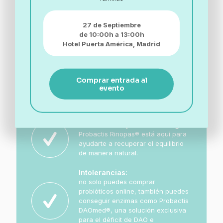
Fortalece tu defensas:
Con opciones como Probactis
Strep®, diseñado para reforzar la
27 de Septiembre
microbiota oral, primera línea de
de 10:00h a 13:00h
defensa de oído, nariz y garganta.
Hotel Puerta América,
Madrid
Alivio digestivo y equilibrio
intestinal:
Descubre Probactis Entero® y otras
Comprar entrada al
formulaciones ideales para
evento
devolverle la funcionalidad a tu
intestino.
Cuidado en épocas de alergias:
Probactis Rinopas® está aquí para
ayudarte a recuperar el equilibrio
de manera natural.
Intolerancias:
no solo puedes comprar
probióticos online, también puedes
conseguir enzimas como Probactis
DAOmed®, una solución exclusiva
para el déficit de DAO e