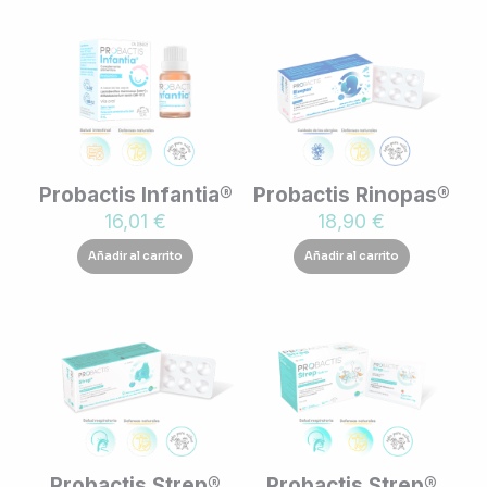
Probactis Infantia®
Probactis Rinopas®
16,01
€
18,90
€
Añadir al carrito
Añadir al carrito
Probactis Strep®
Probactis Strep®