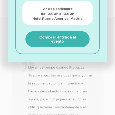
27 de Septiembre
de 10:00h a 13:00h
Hotel Puerta América,
Madrid
Aquí hablan los que ya vivieron la
Comprar entrada al
experiencia.
evento
Llevamos tiempo usando Probactis
s
Strep en pastillas mis dos hijos y yo tras
la recomendación de mi médico y
hemos descubierto que es una gran
ayuda, para mi hija pequeña por las
otitis que tenía constantemente y el