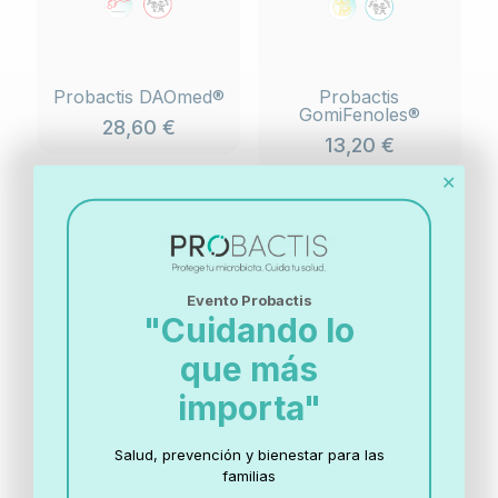
Probactis DAOmed®
Probactis
GomiFenoles®
28,60
€
13,20
€
✕
Evento Probactis
"Cuidando lo
que más
importa"
Probactis Biflora®
Probactis Infantia®
16,95
€
16,01
€
Salud, prevención y bienestar para las
familias