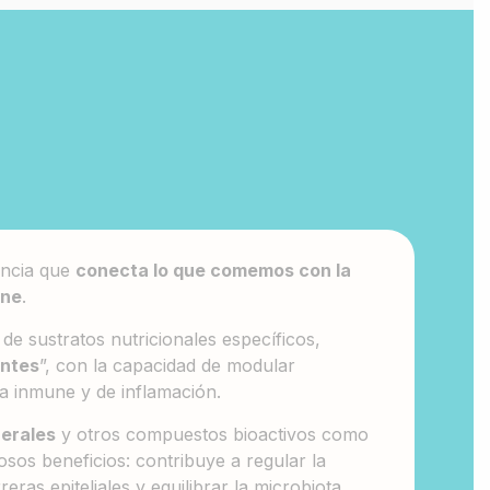
encia que
conecta lo que comemos con la
une
.
 de sustratos nutricionales específicos,
ntes
”, con la capacidad de modular
a inmune y de inflamación.
erales
y otros compuestos bioactivos como
osos beneficios: contribuye a regular la
eras epiteliales y equilibrar la microbiota