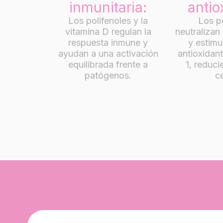
inmunitaria:
antio
Los polifenoles y la
Los p
vitamina D regulan la
neutralizan 
respuesta inmune y
y estim
ayudan a una activación
antioxidan
equilibrada frente a
1, reduc
patógenos.
ce