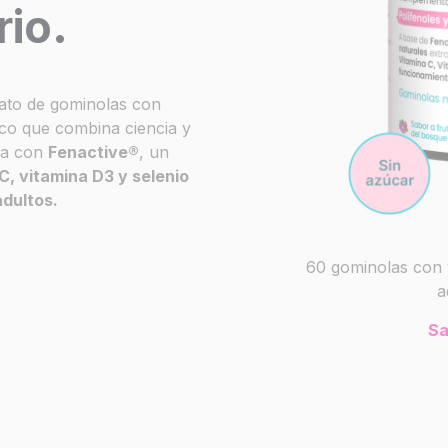
rio.
ato de gominolas con
ico que combina ciencia y
da con
Fenactive
®
, un
C, vitamina D3 y selenio
adultos.
60 gominolas con 
a
a
Sa