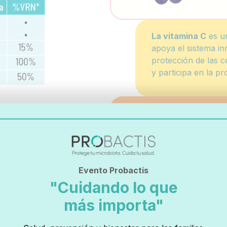
La vitamina C
es un
apoya el sistema in
protección de las cé
y participa en la p
El selenio
es
importante e
inmunológico
el estrés oxi
Evento Probactis
"Cuidando lo que
La Vitamina D3
pro
más importa"
fósforo y además ti
sistema inmunológi
clave de nuestras 