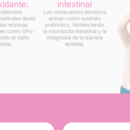
xidante:
intestinal
olifenoles
Los compuestos fenólicos
radicales libres
actúan como sustrato
ulan enzimas
prebiótico, fortaleciendo
tes como GPx-
la microbiota intestinal y la
iendo el daño
integridad de la barrera
lular.
epitelial.