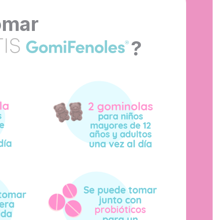
omar
?