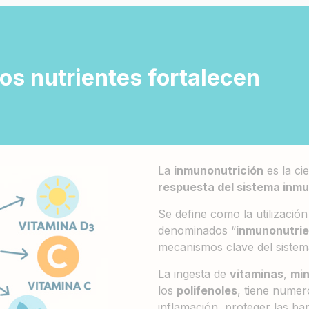
os nutrientes fortalecen
La
inmunonutrición
es la ci
respuesta del sistema inm
Se define como la utilización
denominados “
inmunonutrie
mecanismos clave del sistem
La ingesta de
vitaminas
,
min
los
polifenoles
, tiene numer
inflamación, proteger las barr