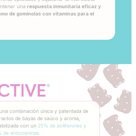
mantener una
respuesta inmunitaria eficaz y
mo de gominolas con vitaminas para el
una combinación única y patentada de
ractos de bayas de saúco y aronia,
abilizada con un
25% de polifenoles y
 de antocianinas.