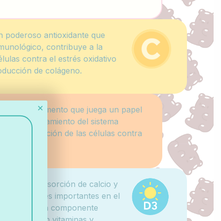
 poderoso antioxidante que
munológico, contribuye a la
lulas contra el estrés oxidativo
roducción de colágeno.
✕
 un oligoelemento que juega un papel
n el funcionamiento del sistema
 y la protección de las células contra
dativo.
mueve la absorción de calcio y
ene funciones importantes en el
co, siendo un componente
gominolas con vitaminas y