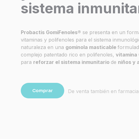
sistema inmunita
Probactis
GomiFenoles
®
se presenta en un form
vitaminas y polifenoles para el sistema inmunológ
naturaleza en una
gominola masticable
formula
complejo patentado rico en polifenoles,
vitamina 
para
reforzar el sistema inmunitario
de
niños y 
Comprar
De venta también en farmaci