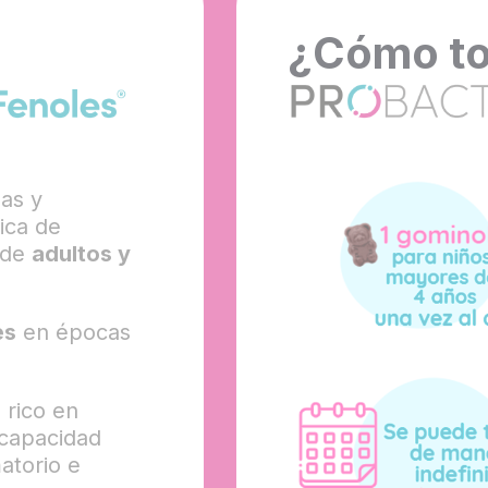
¿Cómo t
as y
ica de
de
adultos y
es
en épocas
rico en
 capacidad
matorio e