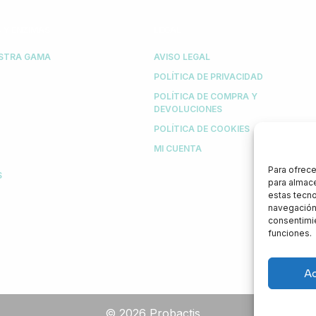
 Y ENZIMAS
LEGAL
STRA GAMA
AVISO LEGAL
POLÍTICA DE PRIVACIDAD
POLÍTICA DE COMPRA Y
DEVOLUCIONES
POLÍTICA DE COOKIES
MI CUENTA
Para ofrece
S
para almace
estas tecn
navegación o
consentimie
funciones.
A
© 2026 Probactis