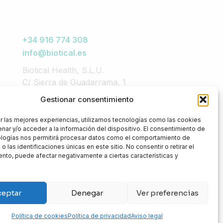
¿NECESITAS AYUDA?
+34 916 774 308
info@biotical.es
Biotical Health, S.L.U.
C/ Sierra de Guadarrama, 1
Kudos Innovation Campus San Fernando
Gestionar consentimiento
28830 San Fernando de Henares
(Madrid)
r las mejores experiencias, utilizamos tecnologías como las cookies
nar y/o acceder a la información del dispositivo. El consentimiento de
ologías nos permitirá procesar datos como el comportamiento de
 las identificaciones únicas en este sitio. No consentir o retirar el
nto, puede afectar negativamente a ciertas características y
ceptar
Denegar
Ver preferencias
Política de cookies
Política de privacidad
Aviso legal