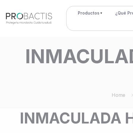
Productos
¿Qué Pr
INMACULAD
Home
INMACULADA H