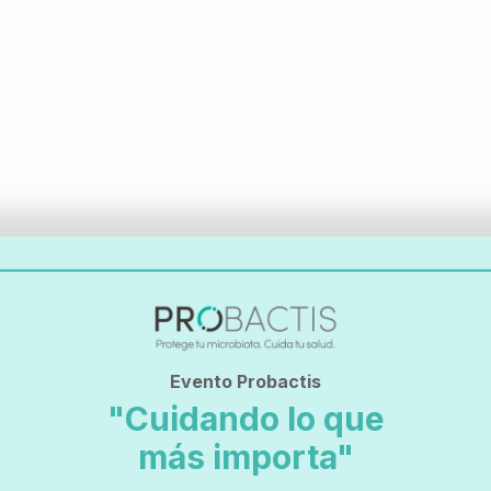
Evento Probactis
Información de contacto
"Cuidando lo que
más importa"
Teléfono:
952231801