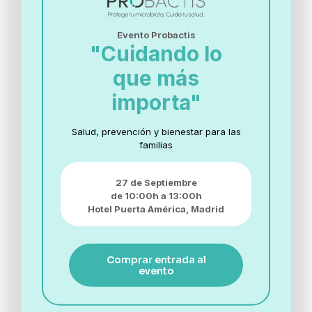
Evento Probactis
"Cuidando lo
que más
importa"
Si eres profesional sanitario marca esta casilla
He leído y acepto la
política de privacidad
Salud, prevención y bienestar para las
Quiero recibir más información sobre
familias
lanzamiento de productos, formación, noticias y
actividades de Biotical Health, S.L.U.
27 de Septiembre
de 10:00h a 13:00h
Hotel Puerta América,
Madrid
Comprar entrada al
evento