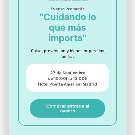
Evento Probactis
"Cuidando lo
que más
Si eres profesional sanitario marca esta casilla
importa"
He leído y acepto la
política de privacidad
Quiero recibir más información sobre
Salud, prevención y bienestar para las
lanzamiento de productos, formación, noticias y
familias
actividades de Biotical Health, S.L.U.
27 de Septiembre
de 10:00h a 13:00h
Hotel Puerta América,
Madrid
Comprar entrada al
evento
PROBIÓTICOS Y ENZIMAS