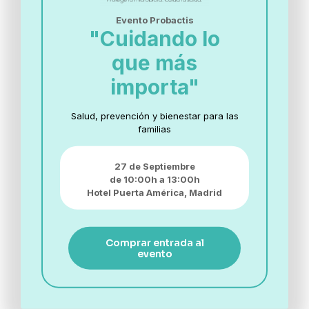
Evento Probactis
"Cuidando lo
que más
Si eres profesional sanitario marca esta casilla
importa"
He leído y acepto la
política de privacidad
Quiero recibir más información sobre
Salud, prevención y bienestar para las
lanzamiento de productos, formación, noticias y
familias
actividades de Biotical Health, S.L.U.
27 de Septiembre
de 10:00h a 13:00h
Hotel Puerta América,
Madrid
Comprar entrada al
evento
PROBIÓTICOS Y ENZIMAS