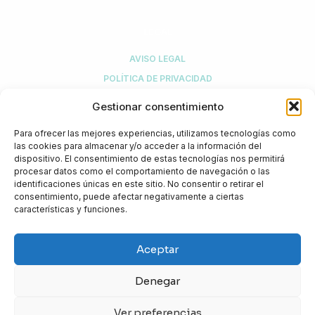
LEGAL
AVISO LEGAL
POLÍTICA DE PRIVACIDAD
POLÍTICA DE COMPRA Y DEVOLUCIONES
Gestionar consentimiento
POLÍTICA DE COOKIES
Para ofrecer las mejores experiencias, utilizamos tecnologías como
MI CUENTA
las cookies para almacenar y/o acceder a la información del
dispositivo. El consentimiento de estas tecnologías nos permitirá
procesar datos como el comportamiento de navegación o las
identificaciones únicas en este sitio. No consentir o retirar el
¿NECESITAS AYUDA?
consentimiento, puede afectar negativamente a ciertas
características y funciones.
+34 916 774 308
info@biotical.es
Aceptar
Biotical Health, S.L.U.
C/ Sierra de Guadarrama, 1
Denegar
Kudos Innovation Campus San Fernando
28830 San Fernando de Henares (Madrid)
Ver preferencias