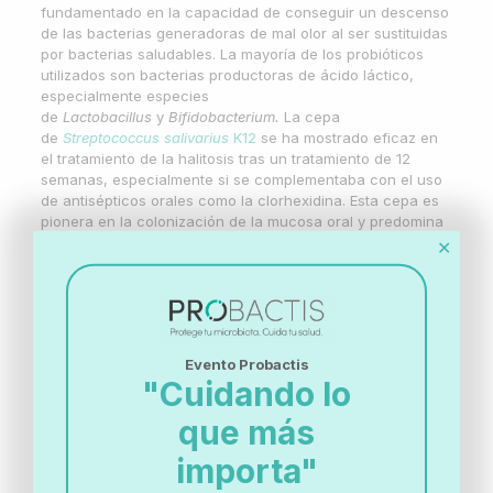
fundamentado en la capacidad de conseguir un descenso
de las bacterias generadoras de mal olor al ser sustituidas
por bacterias saludables. La mayoría de los probióticos
utilizados son bacterias productoras de ácido láctico,
especialmente especies
de
Lactobacillus
y
Bifidobacterium.
La cepa
de
Streptococcus salivarius
K12
se ha mostrado eficaz en
el tratamiento de la halitosis tras un tratamiento de 12
semanas, especialmente si se complementaba con el uso
de antisépticos orales como la clorhexidina. Esta cepa es
pionera en la colonización de la mucosa oral y predomina
en la saliva de personas sin halitosis y ha demostrado
✕
tener actividad antimicrobiana contra las principales
bacterias productoras del mal olor oral
como
Solobacterium moorei
.
Como conclusión, aunque son necesarios más estudios, la
administración de probióticos podría ser un factor
Evento Probactis
"Cuidando lo
determinante en el tratamiento de la halitosis, problema de
salud muchas veces obviado pero que impide en muchos
que más
casos el correcto y satisfactorio funcionamiento social de
una parte considerable de la población.
importa"