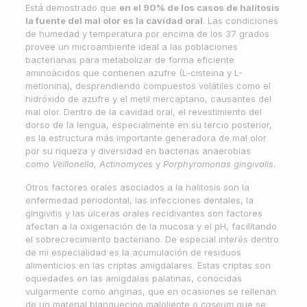
Está demostrado que
en el 90% de los casos de halitosis
la fuente del mal olor es la cavidad oral
. Las condiciones
de humedad y temperatura por encima de los 37 grados
provee un microambiente ideal a las poblaciones
bacterianas para metabolizar de forma eficiente
aminoácidos que contienen azufre (L-cisteina y L-
metionina), desprendiendo compuestos volátiles como el
hidróxido de azufre y el metil mercaptano, causantes del
mal olor. Dentro de la cavidad oral, el revestimiento del
dorso de la lengua, especialmente en su tercio posterior,
es la estructura más importante generadora de mal olor
por su riqueza y diversidad en bacterias anaerobias
como
Veillonella, Actinomyces
y
Porphyromonas gingivalis
.
Otros factores orales asociados a la halitosis son la
enfermedad periodontal, las infecciones dentales, la
gingivitis y las úlceras orales recidivantes son factores
afectan a la oxigenación de la mucosa y el pH, facilitando
el sobrecrecimiento bacteriano. De especial interés dentro
de mi especialidad es la acumulación de residuos
alimenticios en las criptas amigdalares. Estas criptas son
oquedades en las amígdalas palatinas, conocidas
vulgarmente como anginas, que en ocasiones se rellenan
de un material blanquecino maloliente o
caseum
que se