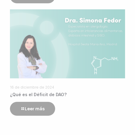
16 de diciembre de 2024
¿Qué es el Déficit de DAO?
Leer más