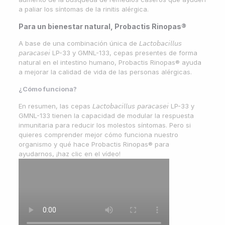
a paliar los síntomas de la rinitis alérgica.
Para un bienestar natural,
Probactis Rinopas
®
A base de una combinación única de 𝘓𝘢𝘤𝘵𝘰𝘣𝘢𝘤𝘪𝘭𝘭𝘶𝘴
𝘱𝘢𝘳𝘢𝘤𝘢𝘴𝘦𝘪 LP-33 y GMNL-133, cepas presentes de forma
natural en el intestino humano, Probactis Rinopas® ayuda
a mejorar la calidad de vida de las personas alérgicas.
¿Cómo funciona?
En resumen, las cepas 𝘓𝘢𝘤𝘵𝘰𝘣𝘢𝘤𝘪𝘭𝘭𝘶𝘴 𝘱𝘢𝘳𝘢𝘤𝘢𝘴𝘦𝘪 LP-33 y
GMNL-133 tienen la capacidad de modular la respuesta
inmunitaria para reducir los molestos síntomas. Pero si
quieres comprender mejor cómo funciona nuestro
organismo y qué hace Probactis Rinopas® para
ayudarnos, ¡haz clic en el vídeo!