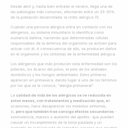
Desde abril y, hasta bien entrado el verano, llega una de
las patologías más comunes, afectando entre un 25-30%
de la población desarrollada: la rinitis alérgica (1).
Cuando una persona alérgica entra en contacto con los
alérgenos, su sistema inmunitario lo identifica como
sustancia dañina, haciendo que determinadas células
responsables de la defensa del organismo se activen para
actuar con él. A consecuencia de ello, se producen daños
en el organismo y los síntomas de la enfermedad alérgica.
Los alérgenos que más producen esta enfermedad son los
pólenes, los ácaros del polvo, el pelo de los animales
domésticos y los hongos ambientales. Estos primeros
aparecen en primavera, dando lugar a uno de los términos
por los que se le conoce, “alergia primaveral”.
La
calidad de vida de los alérgicos se ve reducida en
estos meses, con tratamientos y medicación que, e
n
ocasiones, hace desaparecer los molestos síntomas,
sí,
pero que también trae consigo efectos secundarios
-
somnolencia, mareos o aumento del apetito- que pueden
causar un incumplimiento de la toma pautada y un
aumento de la búsqueda de remedios caseros que ayuden