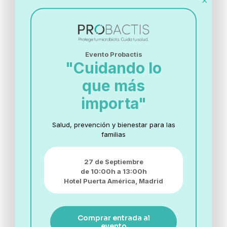
✕
Share
Evento Probactis
Related posts
"Cuidando lo
que más
importa"
Salud, prevención y bienestar para las
familias
27 de Septiembre
de 10:00h a 13:00h
Hotel Puerta América,
Madrid
19 de junio de 2025
Dieta baja en histamina: consejos prácticos para el
Comprar entrada al
día a día
evento