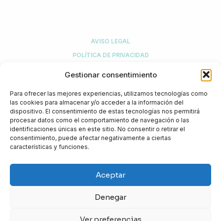
LEGAL
AVISO LEGAL
POLÍTICA DE PRIVACIDAD
POLÍTICA DE COMPRA Y DEVOLUCIONES
Gestionar consentimiento
POLÍTICA DE COOKIES
Para ofrecer las mejores experiencias, utilizamos tecnologías como
MI CUENTA
las cookies para almacenar y/o acceder a la información del
dispositivo. El consentimiento de estas tecnologías nos permitirá
procesar datos como el comportamiento de navegación o las
identificaciones únicas en este sitio. No consentir o retirar el
¿NECESITAS AYUDA?
consentimiento, puede afectar negativamente a ciertas
características y funciones.
+34 916 774 308
info@biotical.es
Aceptar
Biotical Health, S.L.U.
C/ Sierra de Guadarrama, 1
Denegar
Kudos Innovation Campus San Fernando
28830 San Fernando de Henares (Madrid)
Ver preferencias