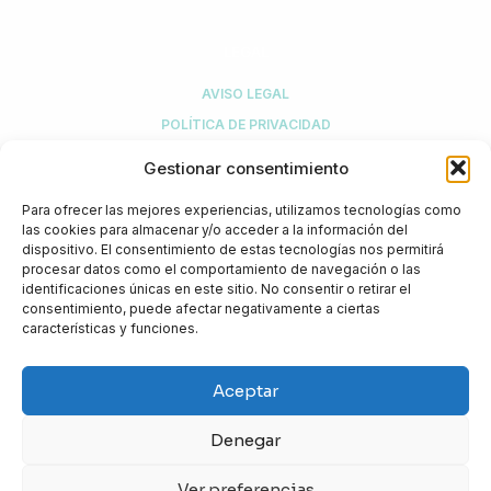
LEGAL
AVISO LEGAL
POLÍTICA DE PRIVACIDAD
POLÍTICA DE COMPRA Y DEVOLUCIONES
Gestionar consentimiento
POLÍTICA DE COOKIES
Para ofrecer las mejores experiencias, utilizamos tecnologías como
MI CUENTA
las cookies para almacenar y/o acceder a la información del
dispositivo. El consentimiento de estas tecnologías nos permitirá
procesar datos como el comportamiento de navegación o las
identificaciones únicas en este sitio. No consentir o retirar el
¿NECESITAS AYUDA?
consentimiento, puede afectar negativamente a ciertas
características y funciones.
+34 916 774 308
info@biotical.es
Aceptar
Biotical Health, S.L.U.
C/ Sierra de Guadarrama, 1
Denegar
Kudos Innovation Campus San Fernando
28830 San Fernando de Henares (Madrid)
Ver preferencias