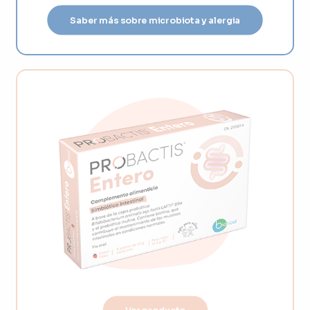
Saber más sobre microbiota y alergia
Saber más sobre microbiota y alergia