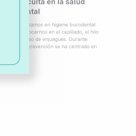
aliada oculta en la salud
bucodental
Cuando pensamos en higiene bucodental
solemos enfocarnos en el cepillado, el hilo
dental o el uso de enjuagues. Durante
décadas, la prevención se ha centrado en
[…]