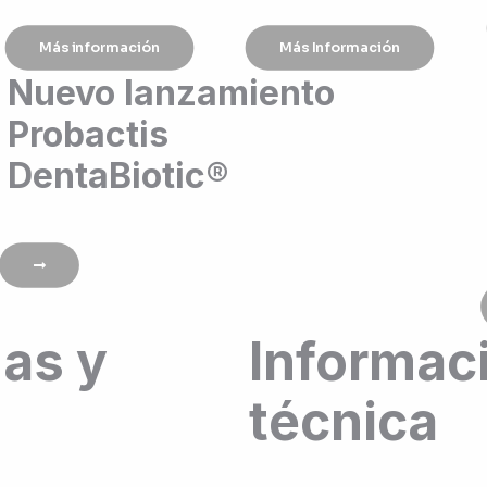
Más información
Más Información
Nuevo lanzamiento
Probactis
DentaBiotic®
mas y
Informac
técnica