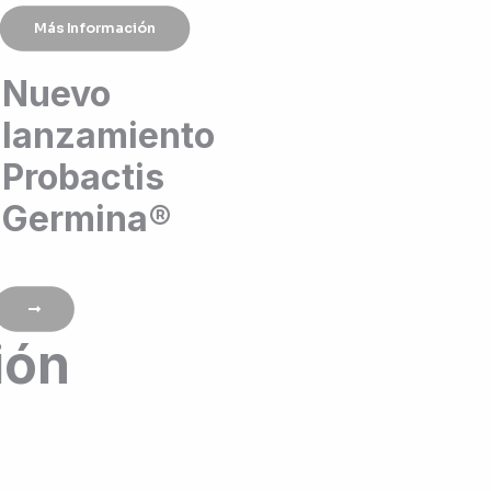
Más Información
Nuevo
lanzamiento
Probactis
Germina®
ión