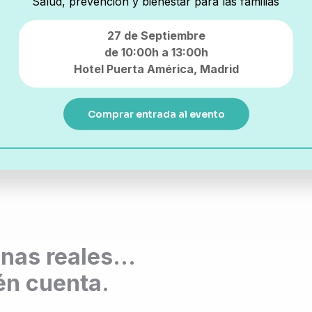
tu bebé
Salud, prevención y bienestar para las familias
Desde el momento mismo de la concepción
27 de Septiembre
hasta que un niño cumple dos años, se
de 10:00h a 13:00h
abre una ventana única y crucial para su
Hotel Puerta América,
Madrid
desarrollo físico, inmunitario
[…]
Comprar entrada al evento
onas reales…
én cuenta.