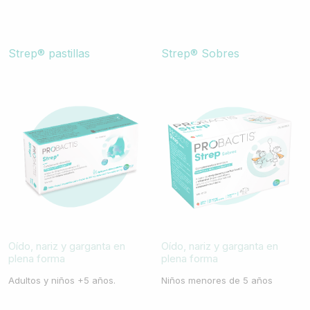
Strep® pastillas
Strep® Sobres
Oído, nariz y garganta en
Oído, nariz y garganta en
plena forma
plena forma
Niños menores de 5 años
Adultos y niños +5 años.