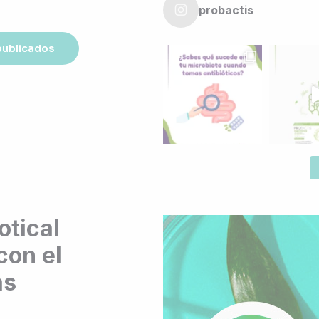
probactis
 publicados
otical
con el
as