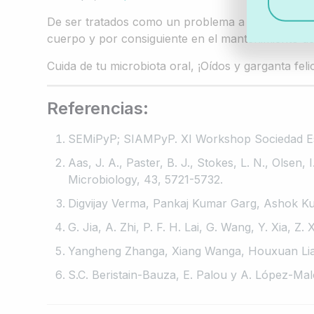
De ser tratados como un problema a ser un aliad
cuerpo y por consiguiente en el mantenimiento de
Cuida de tu microbiota oral, ¡Oídos y garganta feli
Referencias:
SEMiPyP; SIAMPyP. XI Workshop Sociedad Españ
Aas, J. A., Paster, B. J., Stokes, L. N., Olsen, 
Microbiology, 43, 5721-5732.
Digvijay Verma, Pankaj Kumar Garg, Ashok Kum
G. Jia, A. Zhi, P. F. H. Lai, G. Wang, Y. Xia, Z
Yangheng Zhanga, Xiang Wanga, Houxuan Lia, C
S.C. Beristain-Bauza, E. Palou y A. López-Malo