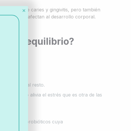
s causas de caries y gingivitis, pero también
✕
altas y que afectan al desarrollo corporal.
.
r su equilibrio?
ría afectar al resto.
por lo tanto alivia el estrés que es otra de las
 oral.
p®
Kids
son probióticos cuya