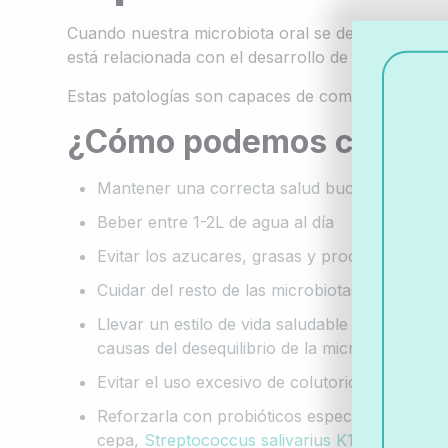
Cuando nuestra microbiota oral se desequilibra 
está relacionada con el desarrollo de patologías 
Estas patologías son capaces de comprometer al s
¿Cómo podemos cuidar de
Mantener una correcta salud bucodental. Impo
Beber entre 1-2L de agua al día
Evitar los azucares, grasas y productos proc
Cuidar del resto de las microbiotas porque est
Llevar un estilo de vida saludable haciendo dep
causas del desequilibrio de la microbiota.
Evitar el uso excesivo de colutorios debido a q
Reforzarla con probióticos específicos seguros
cepa,
Streptococcus salivarius
K12
, ayuda a m