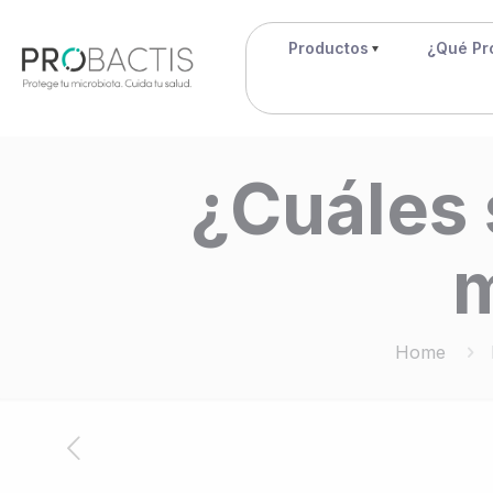
Productos
¿Qué Pr
¿Cuáles 
m
Home