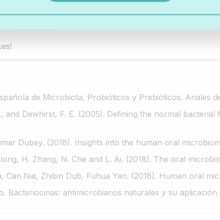
o
en la solución, los microorganismos que forman la microb
 nuestra salud.
ces!
ola de Microbiota, Probióticos y Prebióticos. Anales de 
I., and Dewhirst, F. E. (2005). Defining the normal bacterial f
ar Dubey. (2018). Insights into the human oral microbiom
. Xiong, H. Zhang, N. Che and L. Ai. (2018). The oral microbi
an Nia, Zhibin Dub, Fuhua Yan. (2018). Human oral microb
. Bacteriocinas: antimicrobianos naturales y su aplicación 