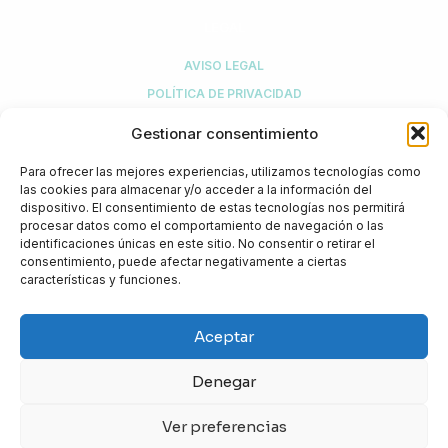
LEGAL
AVISO LEGAL
POLÍTICA DE PRIVACIDAD
POLÍTICA DE COMPRA Y DEVOLUCIONES
Gestionar consentimiento
POLÍTICA DE COOKIES
Para ofrecer las mejores experiencias, utilizamos tecnologías como
MI CUENTA
las cookies para almacenar y/o acceder a la información del
dispositivo. El consentimiento de estas tecnologías nos permitirá
procesar datos como el comportamiento de navegación o las
identificaciones únicas en este sitio. No consentir o retirar el
¿NECESITAS AYUDA?
consentimiento, puede afectar negativamente a ciertas
características y funciones.
+34 916 774 308
info@biotical.es
Aceptar
Biotical Health, S.L.U.
C/ Sierra de Guadarrama, 1
Denegar
Kudos Innovation Campus San Fernando
28830 San Fernando de Henares (Madrid)
Ver preferencias