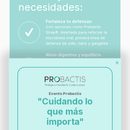
necesidades:
Fortalece tu defensas:
Con opciones como Probactis
Strep®, diseñado para reforzar la
microbiota oral, primera línea de
defensa de oído, nariz y garganta.
Alivio digestivo y equilibrio
intestinal:
✕
Descubre Probactis Entero® y otras
formulaciones ideales para
devolverle la funcionalidad a tu
intestino.
Evento Probactis
Cuidado en épocas de alergias:
"Cuidando lo
Probactis Rinopas® está aquí para
ayudarte a recuperar el equilibrio
que más
de manera natural.
importa"
Intolerancias:
no solo puedes comprar