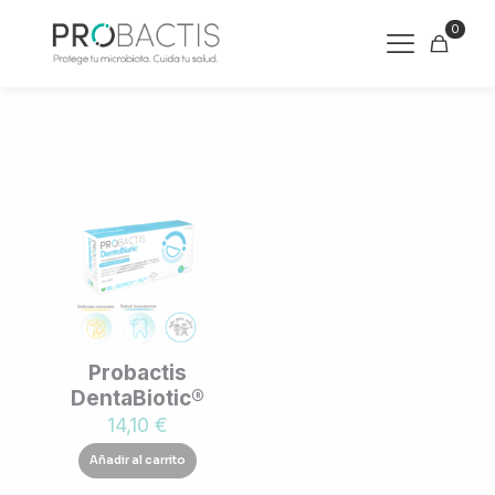
0
Probactis
DentaBiotic®
14,10
€
Añadir al carrito