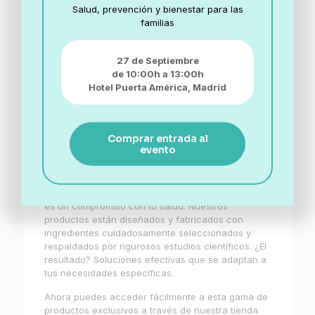
probióticos online, también puedes
Salud, prevención y bienestar para las
conseguir enzimas como Probactis
familias
DAOmed®, una solución exclusiva
para el déficit de DAO e
intolerancia a la histamina.
27 de Septiembre
de 10:00h a 13:00h
Hotel Puerta América,
Madrid
Comprar entrada al
Probactis es mucho
evento
más que una marca:
es un compromiso con tu salud. Nuestros
productos están diseñados y fabricados con
ingredientes cuidadosamente seleccionados y
respaldados por rigurosos estudios científicos. ¿El
resultado? Soluciones efectivas que se adaptan a
tus necesidades específicas.
Ahora puedes acceder fácilmente a esta gama de
productos exclusivos a través de nuestra tienda